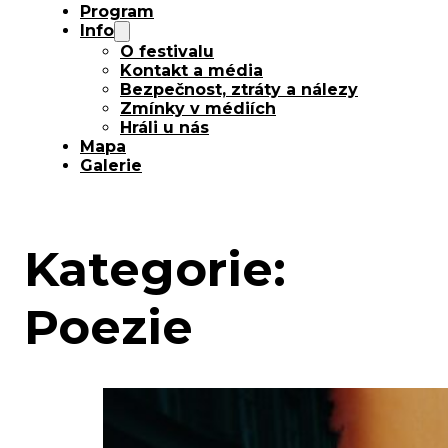
Program
Info
O festivalu
Kontakt a média
Bezpečnost, ztráty a nálezy
Zmínky v médiích
Hráli u nás
Mapa
Galerie
Kategorie:
Poezie