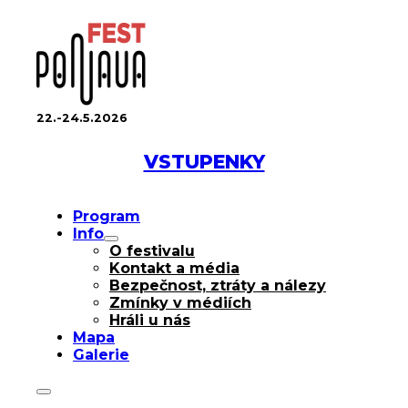
22.-24.5.2026
VSTUPENKY
Program
Info
O festivalu
Kontakt a média
Bezpečnost, ztráty a nálezy
Zmínky v médiích
Hráli u nás
Mapa
Galerie