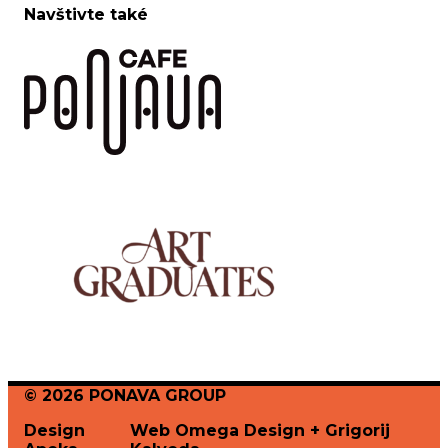
Navštivte také
© 2026 PONAVA GROUP
Design
Web Omega Design + Grigorij