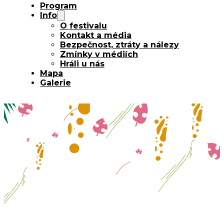
Program
Info
O festivalu
Kontakt a média
Bezpečnost, ztráty a nálezy
Zmínky v médiích
Hráli u nás
Mapa
Galerie