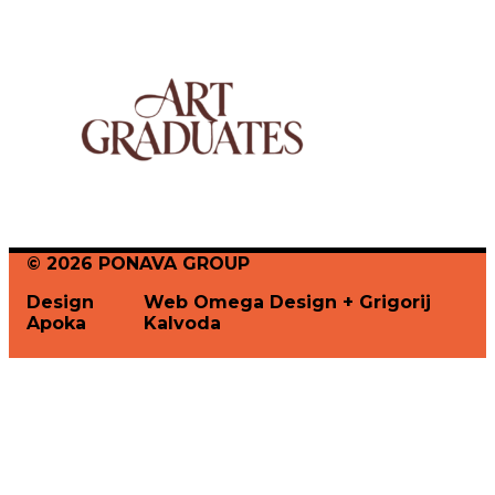
© 2026 PONAVA GROUP
Design
Web Omega Design + Grigorij
Apoka
Kalvoda