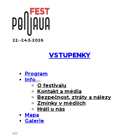
22.-24.5.2026
VSTUPENKY
Program
Info
O festivalu
Kontakt a média
Bezpečnost, ztráty a nálezy
Zmínky v médiích
Hráli u nás
Mapa
Galerie