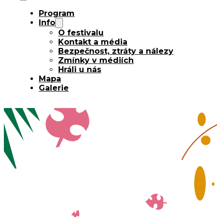
Program
Info
O festivalu
Kontakt a média
Bezpečnost, ztráty a nálezy
Zmínky v médiích
Hráli u nás
Mapa
Galerie