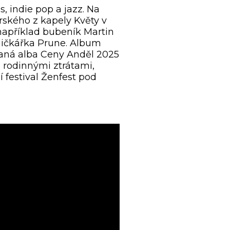
s, indie pop a jazz. Na
ského z kapely Květy v
 například bubeník Martin
sničkářka Prune. Album
vaná alba Ceny Anděl 2025
i rodinnými ztrátami,
 festival Ženfest pod