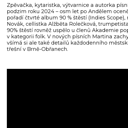
Zpěvačka, kytaristka, výtvarnice a autorka písní
podzim roku 2024 – osm let po Andělem oceně
pořadí čtvrté album 90 % štěstí (Indies Scope)
Novák, cellistka Alžběta Rolečková, trumpetist
90% štěstí rovněž uspělo u členů Akademie po
v kategorii folk. V nových písních Martina zac
všímá si ale také detailů každodenního městsk
třešní v Brně-Obřanech.