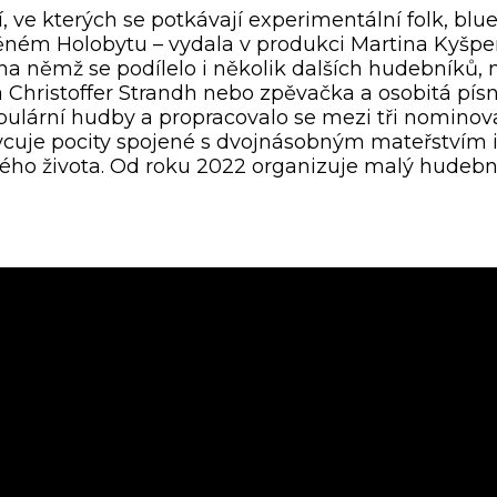
, ve kterých se potkávají experimentální folk, blue
ném Holobytu – vydala v produkci Martina Kyšper
, na němž se podílelo i několik dalších hudebníků,
a Christoffer Strandh nebo zpěvačka a osobitá pí
pulární hudby a propracovalo se mezi tři nomino
hycuje pocity spojené s dvojnásobným mateřstvím 
ého života. Od roku 2022 organizuje malý hudební